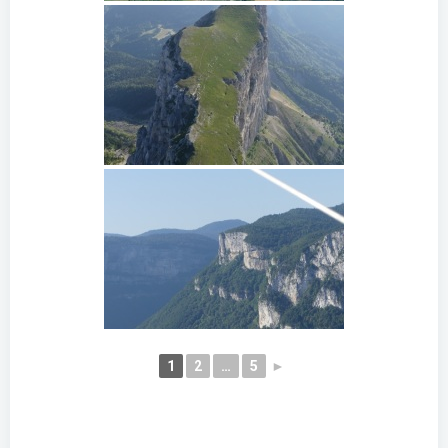
1
2
…
5
►