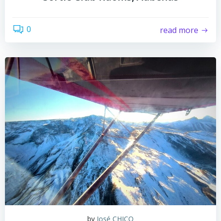
0
read more
by
José CHICO