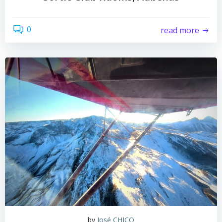
0
read more
by
José CHICO