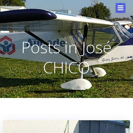
Posts in
José
CHICO